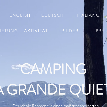
ENGLISH
DEUTSCH
ITALIANO
IETUNG
AKTIVITÄT
BILDER
PREI
CAMPING
A GRANDE QUIE
Der ideale Rahmen für einen maßgeschneiderten